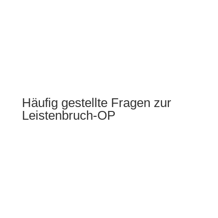
Datenschutz
Datenschutz
Ich habe die
Datenschutzerklärung gelesen und stimme der
Weiterverarbeitung meiner Daten für diese
Kontaktaufnahme zu.
Datenschutzerklärung
Abschicken
Häufig gestellte Fragen zur
Leistenbruch-OP
Ein Leistenbruch, der Schmerzen in Ruhe oder bei
Belastung, zum Beispiel beim Sport verursacht, sollte
operiert werden. Und zwar um Sie sicher von den