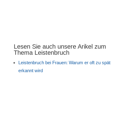
erforderlich. In Deutschland kommt eine
Notfalloperation bei einem eingeklemmten Bruch bei
drei von 100 Patienten im Jahr vor.
Lesen Sie auch unsere Arikel zum
Thema Leistenbruch
Leistenbruch bei Frauen: Warum er oft zu spät
erkannt wird